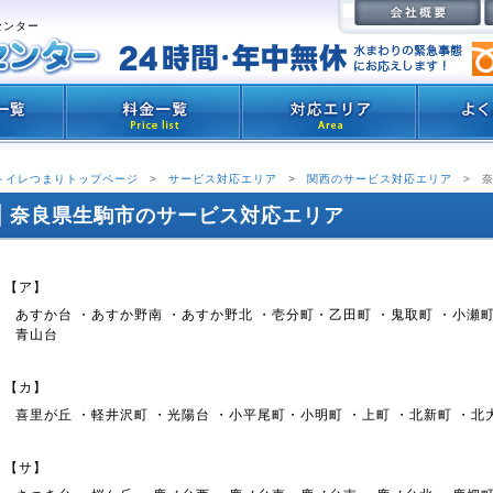
センター
トイレつまりトップページ
>
サービス対応エリア
>
関西のサービス対応エリア
>
奈良県生駒市のサービス対応エリア
【ア】
あすか台 ・あすか野南 ・あすか野北 ・壱分町・乙田町 ・鬼取町 ・小瀬町
青山台
【カ】
喜里が丘 ・軽井沢町 ・光陽台 ・小平尾町・小明町 ・上町 ・北新町 ・
【サ】