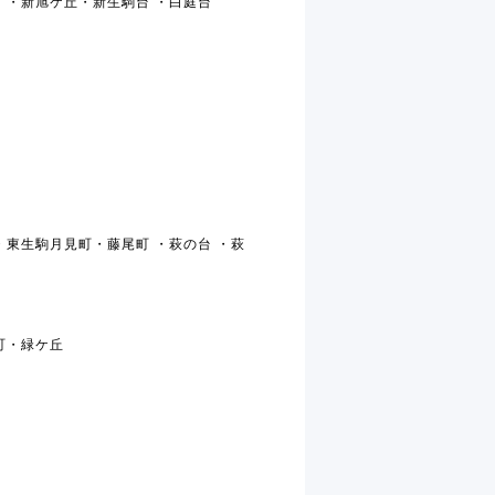
町 ・新旭ケ丘・新生駒台 ・白庭台
・東生駒月見町・藤尾町 ・萩の台 ・萩
町・緑ケ丘