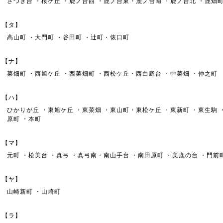
さつき台 ・桜ケ丘 ・鹿ノ台西 ・鹿ノ台東・鹿ノ台南 ・鹿ノ台北 ・鹿畑
【タ】
高山町 ・大門町 ・谷田町 ・辻町・俵口町
【ナ】
菜畑町 ・西旭ケ丘 ・西菜畑町 ・西松ケ丘・西白庭台 ・中菜畑 ・仲之町
【ハ】
ひかりが丘 ・東旭ケ丘 ・東菜畑 ・東山町・東松ケ丘 ・東新町 ・東生駒 
原町 ・本町
【マ】
元町 ・松美台 ・真弓 ・真弓南・南山手台 ・南田原町 ・美鹿の台 ・門前
【ヤ】
山崎新町 ・山崎町
【ラ】