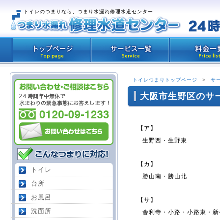
トイレのつまりなら、つまり水漏れ修理水道センター
トイレつまりトップページ
>
サ
大阪市生野区のサ
【ア】
生野西・生野東
【カ】
トイレ
勝山南・勝山北
台所
お風呂
【サ】
洗面所
舎利寺・小路・小路東・新