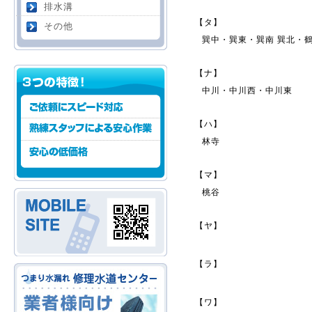
排水溝
【タ】
その他
巽中・巽東・巽南 巽北・
【ナ】
中川・中川西・中川東
【ハ】
林寺
【マ】
桃谷
【ヤ】
【ラ】
【ワ】