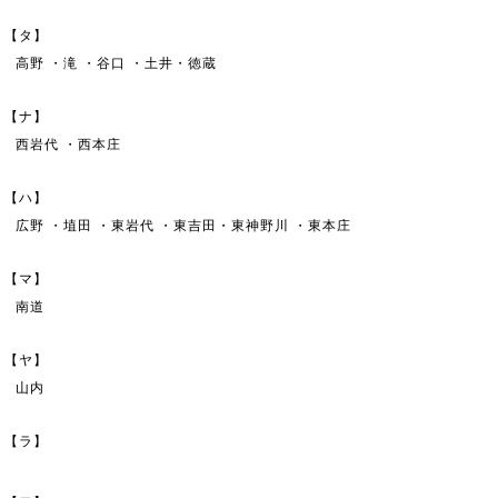
【タ】
高野 ・滝 ・谷口 ・土井・徳蔵
【ナ】
西岩代 ・西本庄
【ハ】
広野 ・埴田 ・東岩代 ・東吉田・東神野川 ・東本庄
【マ】
南道
【ヤ】
山内
【ラ】