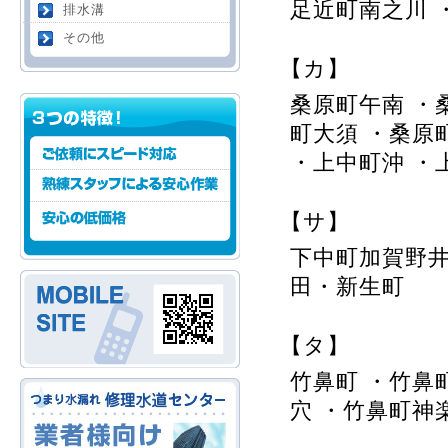
足近町南之川 
排水溝
その他
【カ】
桑原町午南 ・
町大須 ・桑原
・上中町沖 ・
【サ】
下中町加賀野井
田・新生町
【タ】
竹鼻町 ・竹鼻
穴 ・竹鼻町神