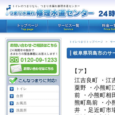
トイレのつまりなら、つまり水漏れ修理水道センター
トイレつまりトップページ
>
サ
岐阜県羽島市のサ
【ア】
江吉良町 ・江
粟野 ・小熊町
トイレ
前 ・小熊町相
台所
熊町島前 ・小
お風呂
井 ・足近町市
洗面所